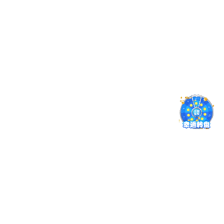
今体育界面对新科技时所需解决的一系列挑战。如何
平衡技术与人类判断之间的关系，是未来发展必须面
对的重要课题。
4、对VAR未来发展的影响
舒梅切尔怒斥VAR审核手球判罚事件，引发了关于这
项技术未来走向的重要讨论。从长远来看，各大联赛
与国际足球联合会都需要认真考虑如何优化这一系
统，以真正服务于比赛公平。同时，各方应加强沟
通，共同制定更加统一且清晰的规则，让每一个参与
者都能明确理解何为合理判罚。
此外，为了提高裁判员及相关工作人员对 VAR 的适应
能力，加强培训也是必不可少的一环。在此过程中，
需要不断积累经验教训，从而改进现有机制，使之更