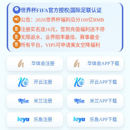
舒梅切尔怒斥VAR审核手球判罚称
其愚蠢引发热议
2026-07-08 16:13
0 次阅读
首页
/
体育资讯
在现代足球中，视频助理裁判（VAR）的引入旨在提
高比赛的公平性与透明度。然而，这项技术的使用却