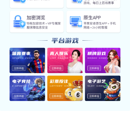
获胜的重要因素。他全场砍下32分，其中包括多个关
键时刻的投篮，让人印象深刻。尤其是在第三节，他
连续命中三分球，将比分迅速拉开，为球队奠定了胜
局。
邵振恒不仅仅是一位出色的得分手，他在场上的视野
和判断力同样值得称道。他善于观察对方防线的一举
一动，总能找到最佳进攻时机。同时，在防守端，他
也能积极回防，为球队提供必要支持。这种全能型选
手，使他成为对手难以针对的人物。
此外，邵振恒还展示出了极强的心理素质。在关键时
刻，他能够保持冷静，并有效执行教练战术，这种稳
定性使他成为球队不可或缺的一部分。他在赛后的采
访中表示，将继续努力训练，以期望在未来带领团队