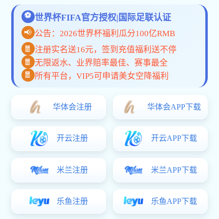
北京师大战胜云南师大邵振恒独得
32分助球队获胜皮昌盛贡献16分6
篮板5助攻
2026-07-03 14:16
47 次阅读
首页
/
体育资讯
在一场备受瞩目的篮球对决中，北京师范大学以显著