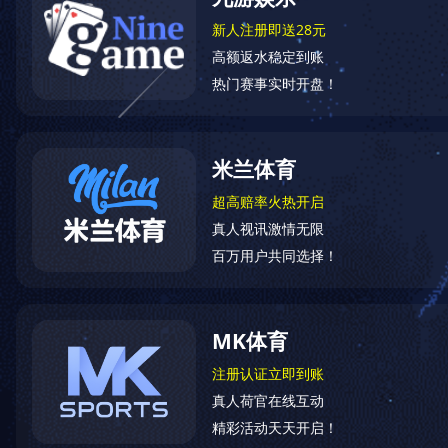
高效反馈，让用户在赛事期
全终端兼容接入
不论是手机、平板还是电脑，
动适配设备，实现多端同
即用。