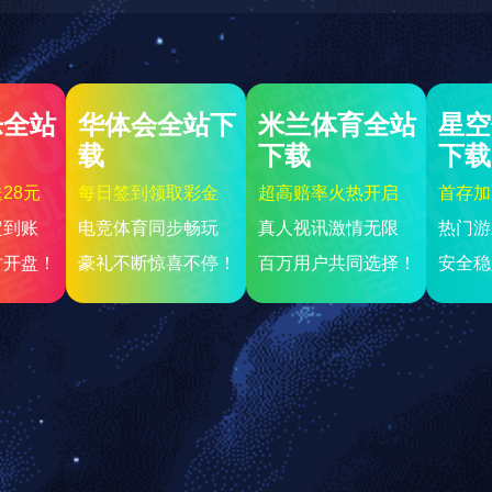
计感和操作都很棒”
“不只是好用，更让我安心”
简洁，操作也顺，没什么学习成
账号有加密，隐私保护做得到位
特别喜欢赛事列表的设计，九游
服也靠谱。用起来没什么顾虑，
j9)官方网站在细节上做得蛮讲
觉这不是个粗糙的平台。
Mei · 上海
阿婷 · 北京
首次用户
日常活跃用户
品牌使命 · 愿景驱动未来
向，构建围绕服务、技术与行业规范的长效价值链，在数字体育