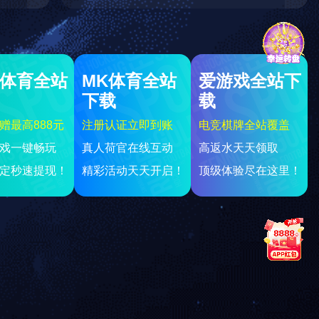
“非常适合我这种不懂技术的用
“服务响应快
户”
，客
有问题联系客
界面清晰，逻辑顺，爸妈都能轻松上
能感
版本更新也稳
手。查分数、看直播都很方便，也不
化，日常用着
容易卡。
阿斌 ·
Leo · 成都
资深用
老用户
内容与直播赛道持续深耕。