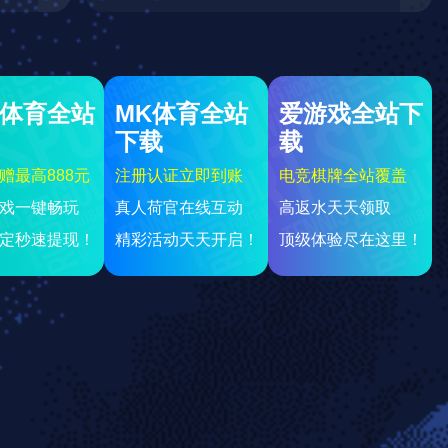
致对比赛结果的不信任。在这样的情况下，
心。这种情况下，无法言喻的失望情绪将会
手犯错。然而，这一策略虽然常常能够带来
易造成防线空虚。而这种情况往往在激烈竞
红牌处罚。一旦陷入这种困境，无论是从人