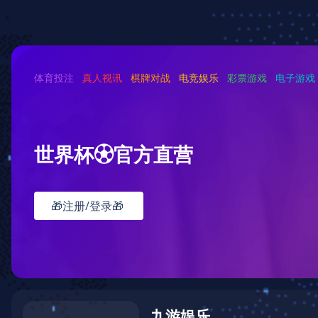
j9官网
AP
欢迎访问
j9官网
，提供全面覆盖足球、
比赛，聚