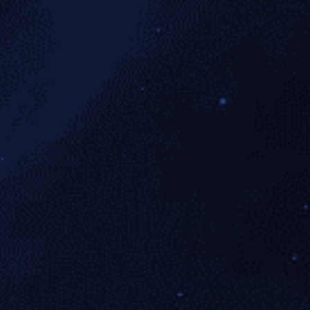
西哥轻取南
位球迷心中的盛宴。2023年世界...
凯尔特人选
上的动向引起了广泛关注。有消息称，...