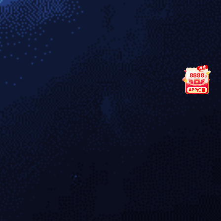
体育精神，相信只有这样才能够为未来创造
矛盾。当外部因素干扰到正常竞技秩序时，
一现象，以增强自我调节能力，提高综合抗
潜藏于规则背后的道德底线。只有坚持初