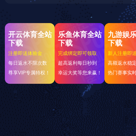
孔帕尼指出，裁判的公正性是维持比赛秩
即使是技术精湛的球队，也难免会受到心
此外，他还提到，在关键时刻的一次错误
弥漫至整个更衣室，使得团队氛围变得紧
2、巴黎逼抢战术解析
巴黎圣日耳曼一直以来以其丰富多彩且富
高效回报，但也并非没有局限性。当面对
首先，巴黎队在实施逼抢时高度依赖于全
争中更加突出，例如当裁判频繁吹停比赛
其次，由于迫切想要赢得比赛，球员们在
员上还是战略层面上，都将给球队带来重