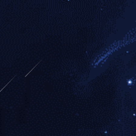
3、案例分析：裁判争
为了更好地理解这一问题，我们可以回顾
判不仅导致了比分悬殊，还使得整个赛季
分析这场比赛可以发现，在误判发生前，
素导致内部策略变化，使得他们未能如愿
显然，一次争议性的裁判决定，可以瞬间
促使管理层开始重新审视球队战术体系是
4、未来展望与反思
针对当前所面临的问题以及未来的发展方
裁判决定）的适应能力，是至关重要的一
其次，还有必要考虑怎样调整现行战术以