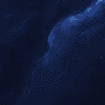
理解并灵活应用相关策略。
所有参与者共同努力。因此呼吁各方尊重规则，共同维护良好的
面。
问题，不仅仅是一个个案，而是揭示了现代足球中潜藏着的重要
可能遭遇意想不到的困难。因此，各支球队都有必要认真研究这
关注体育公平性的问题。在追求胜利过程中，我们不能忽视那些
真正享受体育带来的魅力与乐趣，实现理想中的美好画卷。