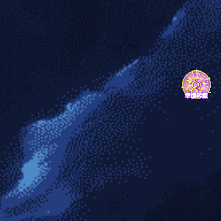
于一次明显误判，引发了激烈讨论。这次误
不调整原本流畅的进攻方式。这种因外部因
迷对于巴黎逼抢战略有效性的质疑，同时也
队而言，加强自身对于外部环境变化（包括
。
因强压造成的人盲目冒险。此外，还需不断