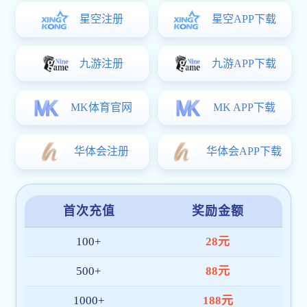
们的执法风格和判罚决策多年来屡遭争议。船记作为
一位资深篮球评论员，近期对托尼兄弟的表现进行了
深刻的吐槽，认为他们多年的裁判表现堪称联盟最差
之一。本文将从四个方面详细探讨这一观点，包括裁
判判罚的一致性、对比赛节奏的影响、关键时刻的决
策以及球迷与媒体反应。通过这些分析，我们将更全
面地理解托尼兄弟为何遭到如此强烈的批评。
1、裁判判罚的一致性
首先，托尼兄弟在执法过程中存在显著的一致性问
题。许多球迷和专家指出，他们在相同情况下往往会
做出截然不同的判罚。这种不一致不仅影响了比赛结
果，也让球员们感到困惑。在比赛进行中，球员们需
要根据裁判的吹罚及时调整自己的战术，但当同样的