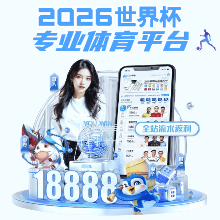
注册入口
j9官网
APP与网页版入口｜畅
享全球体育赛事与数据服务
欢迎访问
j9官网
，提供全面覆盖足球、篮球、电
竞等项目的赛事资讯与数据内容， 支持
APP下
载
与
网页使用
，每日同步更新千场比赛，聚焦
热门体育内容， 助您轻松获取赛事动态，掌握
比赛节奏。
手机App
网页版