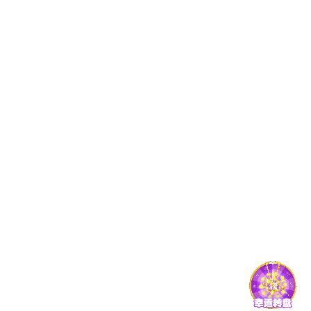
多数情况下，对于关键进攻回合是否成功也未能给予
准确判断，从而导致误导性的结果发生。
综上所述，对于每一位参与者而言——包括教练、球
员甚至是普通观众来说，至关重要的是能够在关键时
刻获得准确且公正的信息。而托尼兄弟未能做到这一
点，使得他们受到广泛指责并非毫无道理。
4、球迷与媒体反应
最后，我们不得不提及关于托尼兄弟执法表现引发的
大规模媒体报道及舆论反响。近年来，多位知名评论
员和体育记者纷纷对此发表看法，并通过社交平台等
渠道表达对其执法质量的不满。在网络上，更是层出
不穷关于“裁判黑幕”的讨论，引起大量关注并形成公
共舆论压力。