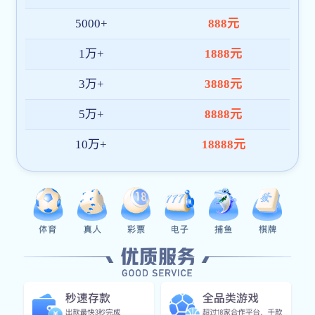
动作被不同地解读时，无疑会干扰比赛本身。
其次，这种不一致性还会导致球队之间的不公平竞
争。一支球队可能因为适应了某种吹罚风格而获得优
势，而另一支球队则可能因无法适应而受到惩罚。这
种情况引发了各队教练的不满，多次看到他们在赛后
新闻发布会上针对裁判问题进行抨击。
最后，一致性的缺乏使得球迷对比赛失去信心。他们
希望看到的是一个公正且透明的竞技环境，而不是依
赖于个人主观判断所造成的不稳定因素。这样的情
形，无疑降低了观众观看比赛的体验，甚至影响了整
个联盟的形象。
2、对比赛节奏的影响
其次，托尼兄弟在执法时常常拖延比赛节奏，这也是